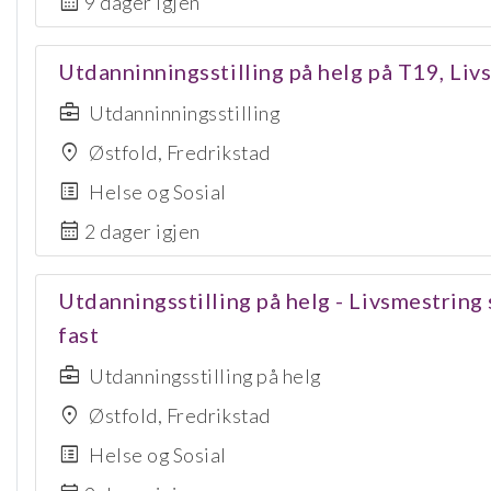
calendar_month
9 dager igjen
Utdanninningsstilling på helg på T19, Liv
business_center
Utdanninningsstilling
location_on
Østfold, Fredrikstad
list_alt
Helse og Sosial
calendar_month
2 dager igjen
Utdanningsstilling på helg - Livsmestring
fast
business_center
Utdanningsstilling på helg
location_on
Østfold, Fredrikstad
list_alt
Helse og Sosial