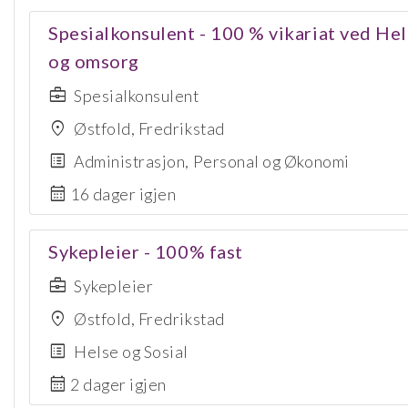
Spesialkonsulent - 100 % vikariat ved Hel
og omsorg
business_center
Spesialkonsulent
location_on
Østfold, Fredrikstad
list_alt
Administrasjon, Personal og Økonomi
calendar_month
16 dager igjen
Sykepleier - 100% fast
business_center
Sykepleier
location_on
Østfold, Fredrikstad
list_alt
Helse og Sosial
calendar_month
2 dager igjen