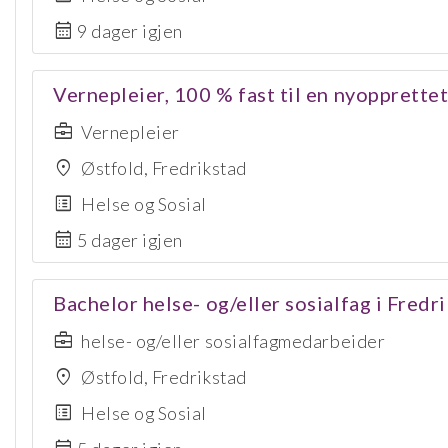
calendar_month
9 dager igjen
Vernepleier, 100 % fast til en nyopprettet
business_center
Vernepleier
location_on
Østfold, Fredrikstad
list_alt
Helse og Sosial
calendar_month
5 dager igjen
Bachelor helse- og/eller sosialfag i Fred
business_center
helse- og/eller sosialfagmedarbeider
location_on
Østfold, Fredrikstad
list_alt
Helse og Sosial