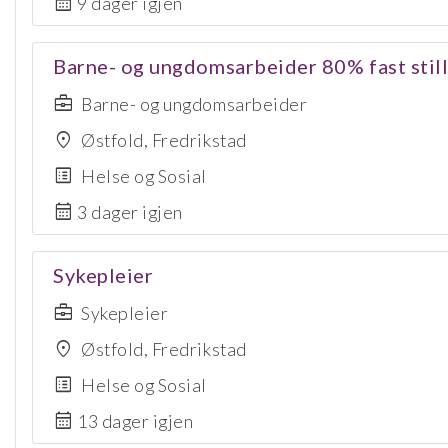
calendar_month
9 dager igjen
Barne- og ungdomsarbeider 80% fast stil
business_center
Barne- og ungdomsarbeider
location_on
Østfold, Fredrikstad
list_alt
Helse og Sosial
calendar_month
3 dager igjen
Sykepleier
business_center
Sykepleier
location_on
Østfold, Fredrikstad
list_alt
Helse og Sosial
calendar_month
13 dager igjen