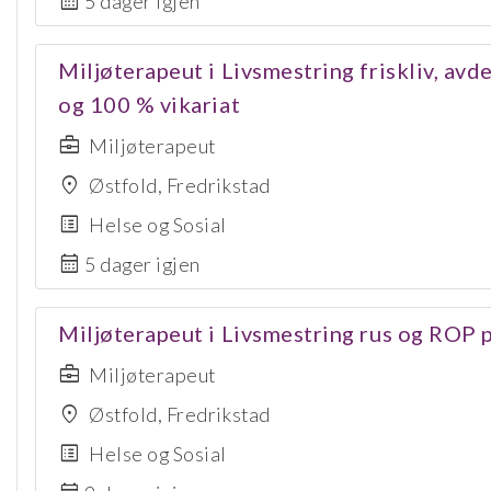
calendar_month
5 dager igjen
Miljøterapeut i Livsmestring friskliv, av
og 100 % vikariat
business_center
Miljøterapeut
location_on
Østfold, Fredrikstad
list_alt
Helse og Sosial
calendar_month
5 dager igjen
Miljøterapeut i Livsmestring rus og ROP 
business_center
Miljøterapeut
location_on
Østfold, Fredrikstad
list_alt
Helse og Sosial