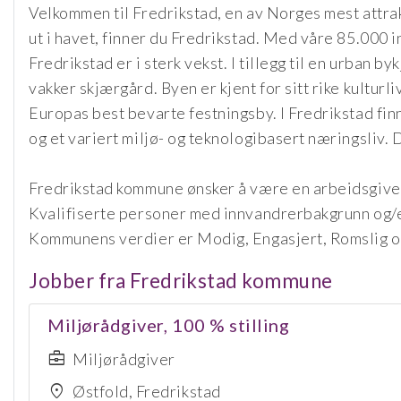
Velkommen til Fredrikstad, en av Norges mest attrak
ut i havet, finner du Fredrikstad. Med våre 85.000 i
Fredrikstad er i sterk vekst. I tillegg til en urban 
vakker skjærgård. Byen er kjent for sitt rike kultur
Europas best bevarte festningsby. I Fredrikstad fin
og et variert miljø- og teknologibasert næringsliv. 
Fredrikstad kommune ønsker å være en arbeidsgiver 
Kvalifiserte personer med innvandrerbakgrunn og/el
Kommunens verdier er Modig, Engasjert, Romslig 
Jobber fra Fredrikstad kommune
Miljørådgiver, 100 % stilling
business_center
Miljørådgiver
location_on
Østfold, Fredrikstad