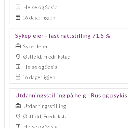
list_alt
Helse og Sosial
calendar_month
16 dager igjen
Sykepleier - fast nattstilling 71,5 %
business_center
Sykepleier
location_on
Østfold, Fredrikstad
list_alt
Helse og Sosial
calendar_month
16 dager igjen
Utdanningsstilling på helg - Rus og psykis
business_center
Utdanningsstilling
location_on
Østfold, Fredrikstad
list_alt
Helse og Sosial