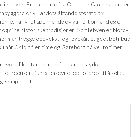
tive byer. En liten time fra Oslo, der Glomma renner
nnbyggere er vi landets åttende største by.
bykjerne, har vi et spennende og variert omland og en
liv og sine historiske tradisjoner. Gamlebyen er Nord-
ner man trygge oppvekst- og levekår, et godt botilbud
Du når Oslo på en time og Gøteborg på vel to timer.
hvor ulikheter og mangfold er en styrke.
ler redusert funksjonsevne oppfordres til å søke.
og Kompetent.