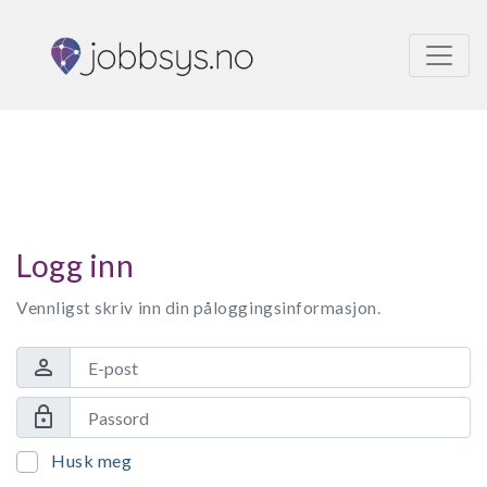
Logg inn
Vennligst skriv inn din påloggingsinformasjon.
person
lock
Husk meg