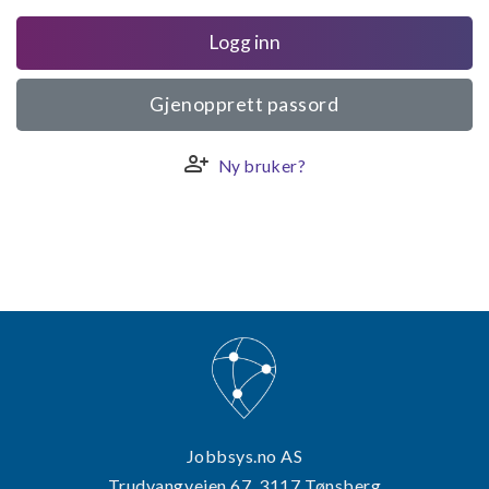
Logg inn
Gjenopprett passord
person_add
Ny bruker?
Jobbsys.no AS
Trudvangveien 67, 3117 Tønsberg