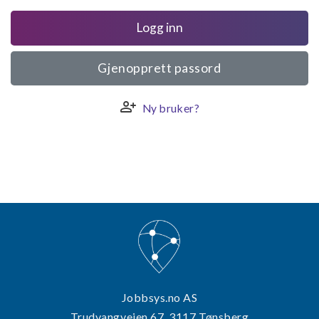
Logg inn
Gjenopprett passord
person_add
Ny bruker?
Jobbsys.no AS
Trudvangveien 67, 3117 Tønsberg