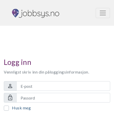
Logg inn
Vennligst skriv inn din påloggingsinformasjon.
person
lock
Husk meg