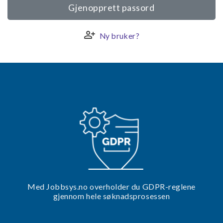
Gjenopprett passord
person_add
Ny bruker?
Med Jobbsys.no overholder du GDPR-reglene
gjennom hele søknadsprosessen