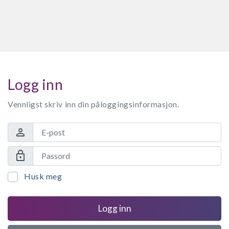
Logg inn
Vennligst skriv inn din påloggingsinformasjon.
person
lock
Husk meg
Logg inn