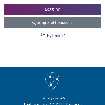
Logg inn
Gjenopprett passord
person_add
Ny bruker?
Jobbsys.no AS
Trudvangveien 67, 3117 Tønsberg