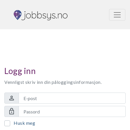
Logg inn
Vennligst skriv inn din påloggingsinformasjon.
person
lock
Husk meg