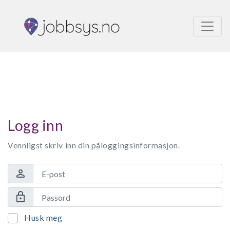
Logg inn
Vennligst skriv inn din påloggingsinformasjon.
person
lock
Husk meg