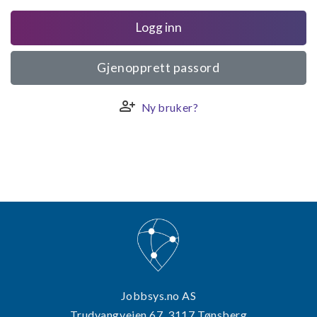
Logg inn
Gjenopprett passord
person_add
Ny bruker?
Jobbsys.no AS
Trudvangveien 67, 3117 Tønsberg