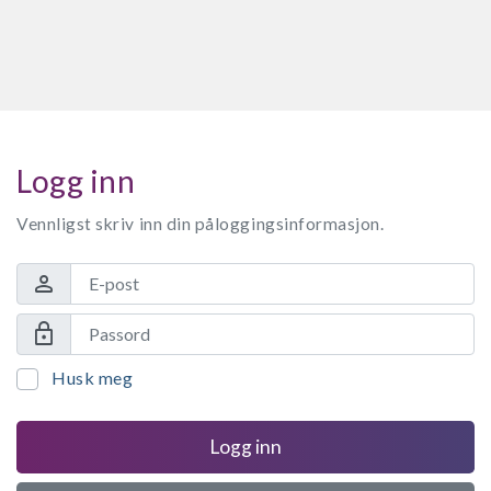
Logg inn
Vennligst skriv inn din påloggingsinformasjon.
person
lock
Husk meg
Logg inn