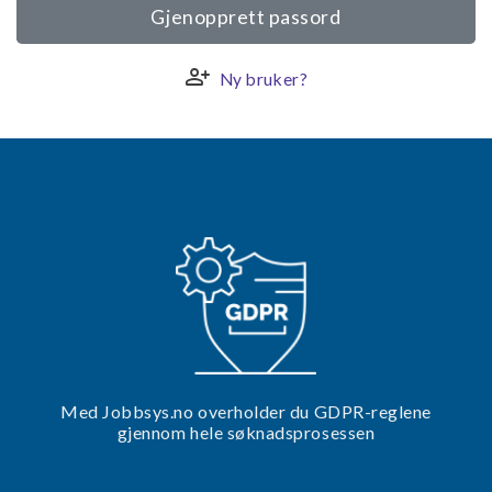
Gjenopprett passord
person_add
Ny bruker?
Med Jobbsys.no overholder du GDPR-reglene
gjennom hele søknadsprosessen