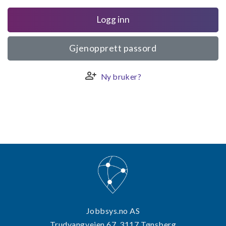
Logg inn
Gjenopprett passord
person_add
Ny bruker?
Jobbsys.no AS
Trudvangveien 67, 3117 Tønsberg