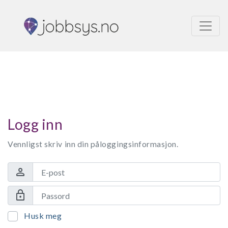
Logg inn
Vennligst skriv inn din påloggingsinformasjon.
person
lock
Husk meg