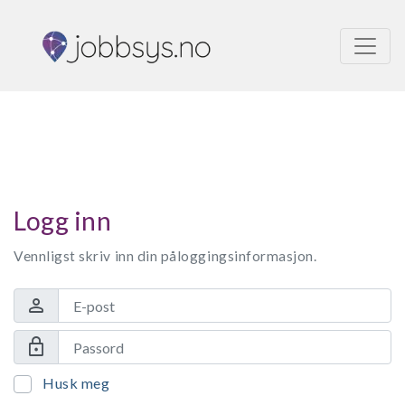
Logg inn
Vennligst skriv inn din påloggingsinformasjon.
person
lock
Husk meg