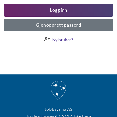
Logg inn
Gjenopprett passord
person_add
Ny bruker?
Jobbsys.no AS
Trudvangveien 67, 3117 Tønsberg