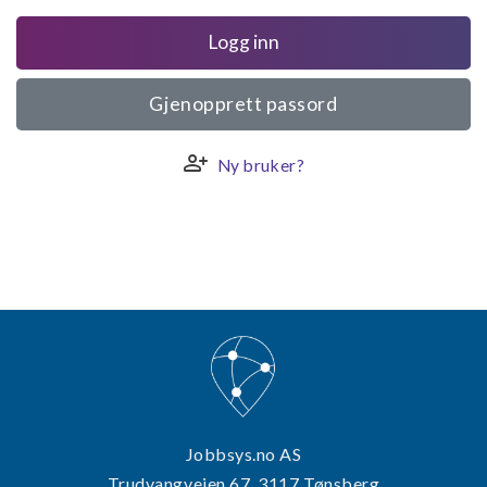
Logg inn
Gjenopprett passord
person_add
Ny bruker?
Jobbsys.no AS
Trudvangveien 67, 3117 Tønsberg