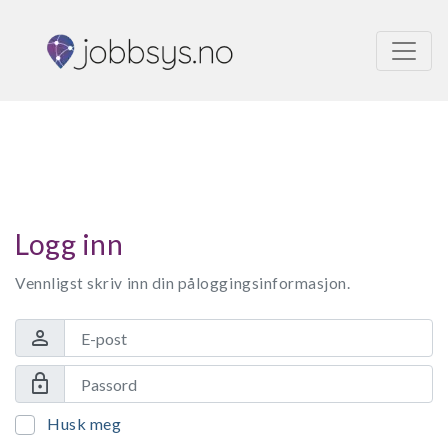
Logg inn
Vennligst skriv inn din påloggingsinformasjon.
person
lock
Husk meg