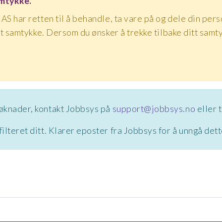
samtykke.
AS har retten til å behandle, ta vare på og dele din perso
gitt samtykke. Dersom du ønsker å trekke tilbake ditt sam
søknader, kontakt Jobbsys på
support@jobbsys.no
eller t
lteret ditt. Klarer eposter fra Jobbsys for å unngå det