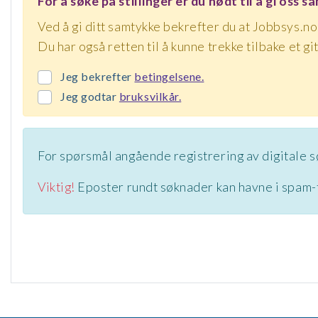
For å søke på stillinger er du nødt til å gi oss 
Ved å gi ditt samtykke bekrefter du at Jobbsys.no 
Du har også retten til å kunne trekke tilbake et 
Jeg bekrefter
betingelsene.
Jeg godtar
bruksvilkår.
For spørsmål angående registrering av digitale 
Viktig!
Eposter rundt søknader kan havne i spam-fi