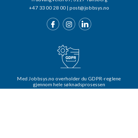
+47 33 00 28 00 | post@jobbsys.no
Med Jobbsys.no overholder du GDPR-reglene
gjennom hele søknadsprosessen
Trenger du hjelp til din utlysning?
Ta kontakt med oss