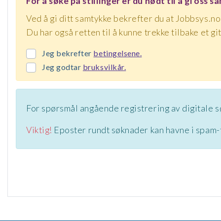
For å søke på stillinger er du nødt til å gi oss 
Ved å gi ditt samtykke bekrefter du at Jobbsys.no 
Du har også retten til å kunne trekke tilbake et 
Jeg bekrefter
betingelsene.
Jeg godtar
bruksvilkår.
For spørsmål angående registrering av digitale 
Viktig!
Eposter rundt søknader kan havne i spam-fi