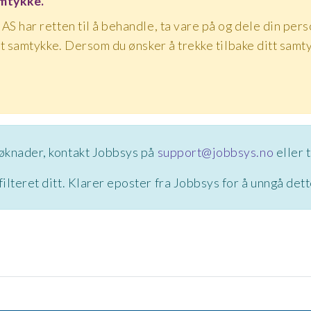
samtykke.
AS har retten til å behandle, ta vare på og dele din perso
gitt samtykke. Dersom du ønsker å trekke tilbake ditt sam
søknader, kontakt Jobbsys på
support@jobbsys.no
eller t
lteret ditt. Klarer eposter fra Jobbsys for å unngå det